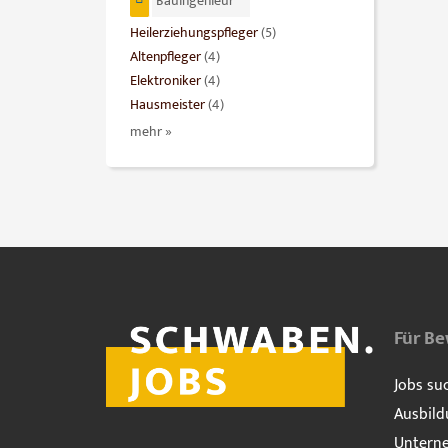
Bauingenieur
Heilerziehungspfleger
(5)
Altenpfleger
(4)
Elektroniker
(4)
Hausmeister
(4)
mehr »
Für B
Jobs su
Ausbild
Untern