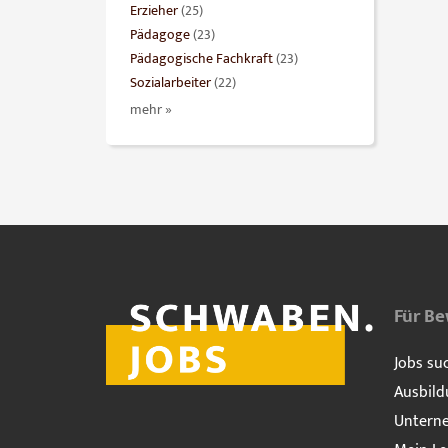
Erzieher
(25)
Pädagoge
(23)
Pädagogische Fachkraft
(23)
Sozialarbeiter
(22)
mehr »
Für B
Jobs su
Ausbild
Untern