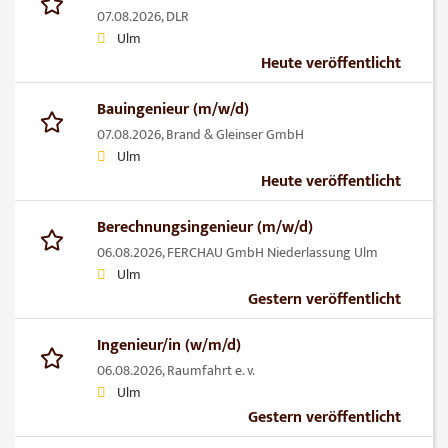
07.08.2026,
DLR
Ulm
Heute veröffentlicht
Bauingenieur (m/w/d)
07.08.2026,
Brand & Gleinser GmbH
Ulm
Heute veröffentlicht
Berechnungsingenieur (m/w/d)
06.08.2026,
FERCHAU GmbH Niederlassung Ulm
Ulm
Gestern veröffentlicht
Ingenieur/in (w/m/d)
06.08.2026,
Raumfahrt e. v.
Ulm
Gestern veröffentlicht