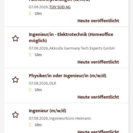
07.08.2026,
TÜV SÜD AG
Ulm
Heute veröffentlicht
Ingenieur/in - Elektrotechnik (Homeoffice
möglich)
07.08.2026,
Akkodis Germany Tech Experts GmbH
Ulm
Heute veröffentlicht
Physiker/in oder Ingenieur/in (m/w/d)
07.08.2026,
DLR
Ulm
Heute veröffentlicht
Ingenieur (m/w/d)
07.08.2026,
Ingenieurbüro Heimann
Ulm
Heute veröffentlicht