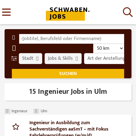
Stadt
Jobs & Skills
Art der Anstellung
15 Ingenieur Jobs in Ulm
Ingenieur
Ulm
Ingenieur in Ausbildung zum
Sachverständigen aaSmT – mit Fokus
Fahrlehrerprüfungen (w/m/d)