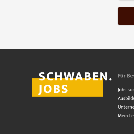
Für B
Jobs su
Ausbild
Untern
Mein Le